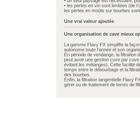
• un seul passage est nécessaire, po
• les pertes en vin sont limitées (de l
les pertes en moûts sur bourbes sont 
Une vrai valeur ajoutée
Une organisation de cave mieux o
La gamme Flavy FX simplifie la façon 
autonome toute l'année et son organis
En période de vendange, la filtration d
peut avoir une gestion cuve par cuve
évitant les mélanges). Cette facilité 
temps entre le débourbage et la filtrat
des bourbes.
Enfin, la filtration tangentielle Flavy F
gérer ou de traitement de terres de fi