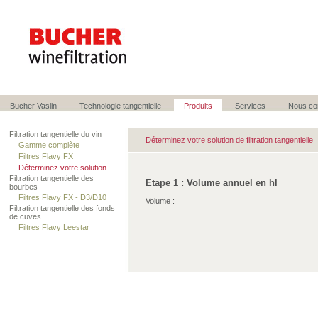
Bucher Vaslin
Technologie tangentielle
Produits
Services
Nous co
Filtration tangentielle du vin
Déterminez votre solution de filtration tangentielle
Gamme complète
Filtres Flavy FX
Déterminez votre solution
Filtration tangentielle des
Etape 1 : Volume annuel en hl
bourbes
Filtres Flavy FX - D3/D10
Volume :
Filtration tangentielle des fonds
de cuves
Filtres Flavy Leestar